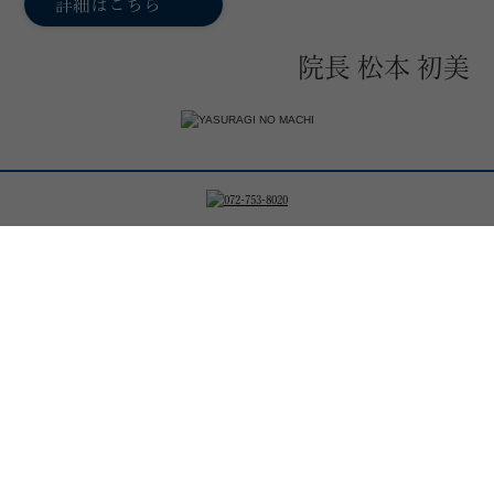
詳細はこちら
院長 松本 初美
Menu
診療科目
目の前の治療だけでなく、正しい噛み合わせが予防効果
をもたらします。
Occlusion