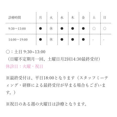
診療時間
月
火
水
木
金
土
日
9:30～13:00
●
休
●
●
●
○
○
14:00～19:00
●
休
●
●
●
-
-
○：土日 9:30~13:00
（日曜不定期月一回、土曜日月2回14:30最終受付）
休診日：火曜・祝日
※最終受付は、平日18:00となります（スタッフミーテ
ィング・研修による最終受付が早まる場合もございま
す。）
※祝日のある週の火曜日は診療となります。