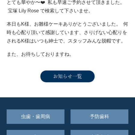
とても華やか〜❤️ 私も早速ご予約させて頂きました。
通アクセス
宝塚 Lily Rose で検索して下さいませ。
本日もK様、お雛様ケーキありがとうございました。 何
診察のご予約・お問合せは
時も心配り頂いて感謝しています、さりげない心配りを
されるK様はいつも紳士で、スタッフみんな脱帽です。
また、お待ちしておりますね。
診察時間 9:30～13:00、15:00～20:00
休診日：木・日・祝日 ○：土日はPM６時までとなります。
お知らせ一覧
虫歯・歯周病
予防歯科