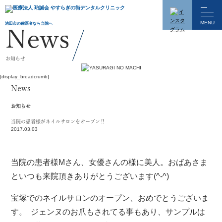
人の矯正歯科
インプラント
池田市の歯医者なら当院へ
み合わせ治療
セラミック治療
News
ワイトニング
入れ歯（義歯）
お知らせ
[display_breadcrumb]
ンタルエステ
高濃度ビタミンC点滴
News
お知らせ
ンチエイジング
当院の患者様がネイルサロンをオープン‼️
2017.03.03
院案内
当院の患者様Mさん、女優さんの様に美人。おばあさま
といつも来院頂きありがとうございます(^-^)
院の理念
歯科医師紹介
宝塚でのネイルサロンのオープン、おめでとうございま
内風景
院内設備
す。 ジェンヌのお爪もされてる事もあり、サンプルは