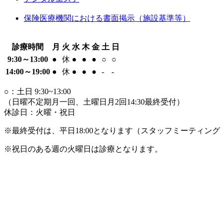
保険医療機関における書面掲示（施設基準等）
診療時間
月
火
水
木
金
土
日
9:30～13:00
●
休
●
●
●
○
○
14:00～19:00
●
休
●
●
●
-
-
○：土日 9:30~13:00
（日曜不定期月一回、土曜日月2回14:30最終受付）
休診日：火曜・祝日
※最終受付は、平日18:00となります（スタッフミーティ
※祝日のある週の火曜日は診療となります。