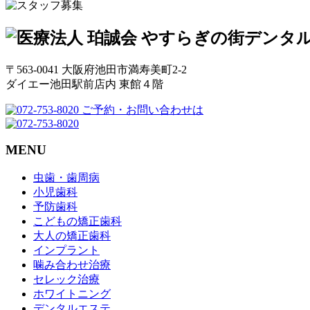
〒563-0041 大阪府池田市満寿美町2-2
ダイエー池田駅前店内 東館４階
ご予約・お問い合わせは
MENU
虫歯・歯周病
小児歯科
予防歯科
こどもの矯正歯科
大人の矯正歯科
インプラント
噛み合わせ治療
セレック治療
ホワイトニング
デンタルエステ