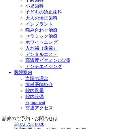
小児歯科
子どもの矯正歯科
大人の矯正歯科
インプラント
噛み合わせ治療
セラミック治療
ホワイトニング
入れ歯（義歯）
デンタルエステ
高濃度ビタミンC点滴
アンチエイジング
医院案内
当院の理念
歯科医師紹介
院内風景
院内設備
Equipment
交通アクセス
診察のご予約・お問合せは