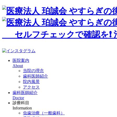
セルフチェックで確認を❗️
医院案内
About
当院の理念
歯科医師紹介
院内風景
アクセス
歯科医師紹介
Doctor
診療科目
Information
虫歯治療（一般歯科）