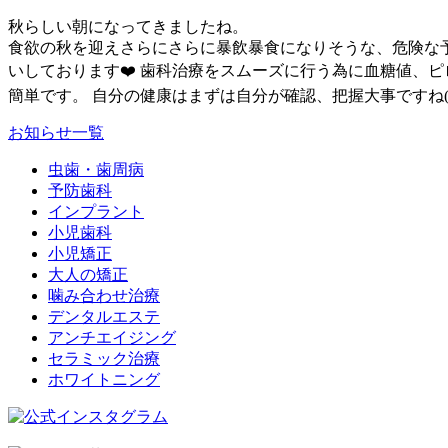
秋らしい朝になってきましたね。
食欲の秋を迎えさらにさらに暴飲暴食になりそうな、危険な予
いしております❤️ 歯科治療をスムーズに行う為に血糖値、
簡単です。 自分の健康はまずは自分が確認、把握大事ですね(^
お知らせ一覧
虫歯・歯周病
予防歯科
インプラント
小児歯科
小児矯正
大人の矯正
噛み合わせ治療
デンタルエステ
アンチエイジング
セラミック治療
ホワイトニング