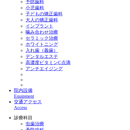
予防歯科
小児歯科
子どもの矯正歯科
大人の矯正歯科
インプラント
噛み合わせ治療
セラミック治療
ホワイトニング
入れ歯（義歯）
デンタルエステ
高濃度ビタミンC点滴
アンチエイジング
院内設備
Equipment
交通アクセス
Access
診療科目
虫歯治療
予防歯科